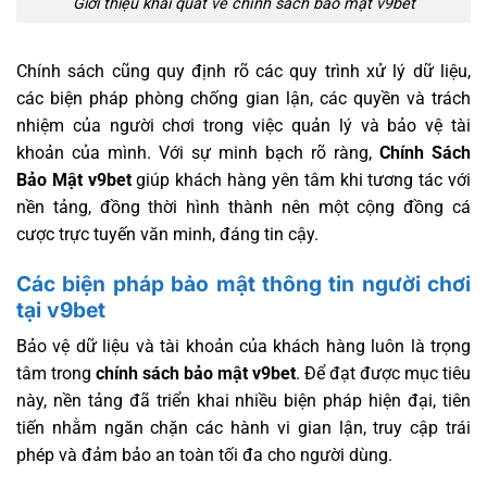
Giới thiệu khái quát về chính sách bảo mật v9bet
Chính sách cũng quy định rõ các quy trình xử lý dữ liệu,
các biện pháp phòng chống gian lận, các quyền và trách
nhiệm của người chơi trong việc quản lý và bảo vệ tài
khoản của mình. Với sự minh bạch rõ ràng,
Chính Sách
Bảo Mật v9bet
giúp khách hàng yên tâm khi tương tác với
nền tảng, đồng thời hình thành nên một cộng đồng cá
cược trực tuyến văn minh, đáng tin cậy.
Các biện pháp bảo mật thông tin người chơi
tại v9bet
Bảo vệ dữ liệu và tài khoản của khách hàng luôn là trọng
tâm trong
chính sách bảo mật v9bet
. Để đạt được mục tiêu
này, nền tảng đã triển khai nhiều biện pháp hiện đại, tiên
tiến nhằm ngăn chặn các hành vi gian lận, truy cập trái
phép và đảm bảo an toàn tối đa cho người dùng.