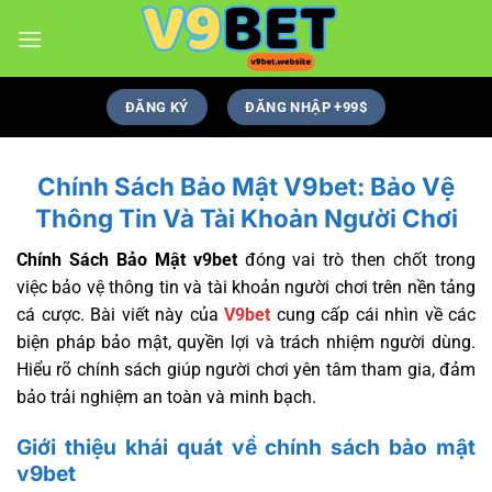
Bỏ
qua
nội
dung
ĐĂNG KÝ
ĐĂNG NHẬP +99$
Chính Sách Bảo Mật V9bet: Bảo Vệ
Thông Tin Và Tài Khoản Người Chơi
Chính Sách Bảo Mật v9bet
đóng vai trò then chốt trong
việc bảo vệ thông tin và tài khoản người chơi trên nền tảng
cá cược. Bài viết này của
V9bet
cung cấp cái nhìn về các
biện pháp bảo mật, quyền lợi và trách nhiệm người dùng.
Hiểu rõ chính sách giúp người chơi yên tâm tham gia, đảm
bảo trải nghiệm an toàn và minh bạch.
Giới thiệu khái quát về chính sách bảo mật
v9bet