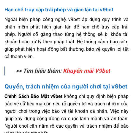
Hạn chế truy cập trái phép và gian lận tại v9bet
Ngoài biện pháp công nghệ, v9bet áp dụng quy trình và
phần mềm phát hiện gian lận để hạn chế truy cập trái
phép. Người cố gắng thao túng hệ thống sẽ bị khóa tài
khoản hoặc xử lý theo pháp luật. Hệ thống cảnh báo sớm
giúp phát hiện hoạt động bất thường, bảo vệ quyền lợi tất
cả thành viên.
>> Tìm hiểu thêm:
Khuyến mãi V9bet
Quyền, trách nhiệm của người chơi tại v9bet
Chính Sách Bảo Mật v9bet
không chỉ quy định biện pháp
bảo vệ dữ liệu mà còn nêu rõ quyền lợi và trách nhiệm của
người chơi trong việc bảo vệ tài khoản cá nhân. Việc này
giúp xây dựng cộng đồng cá cược lành mạnh và an toàn.
Người chơi cần nắm rõ các quyền và trách nhiệm để bảo