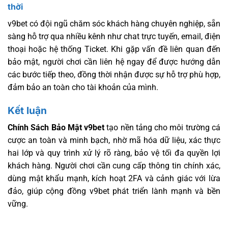
thời
v9bet có đội ngũ chăm sóc khách hàng chuyên nghiệp, sẵn
sàng hỗ trợ qua nhiều kênh như chat trực tuyến, email, điện
thoại hoặc hệ thống Ticket. Khi gặp vấn đề liên quan đến
bảo mật, người chơi cần liên hệ ngay để được hướng dẫn
các bước tiếp theo, đồng thời nhận được sự hỗ trợ phù hợp,
đảm bảo an toàn cho tài khoản của mình.
Kết luận
Chính Sách Bảo Mật v9bet
tạo nền tảng cho môi trường cá
cược an toàn và minh bạch, nhờ mã hóa dữ liệu, xác thực
hai lớp và quy trình xử lý rõ ràng, bảo vệ tối đa quyền lợi
khách hàng. Người chơi cần cung cấp thông tin chính xác,
dùng mật khẩu mạnh, kích hoạt 2FA và cảnh giác với lừa
đảo, giúp cộng đồng v9bet phát triển lành mạnh và bền
vững.