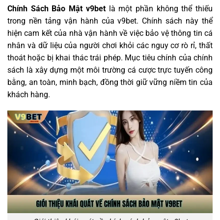
Chính Sách Bảo Mật v9bet
là một phần không thể thiếu
trong nền tảng vận hành của v9bet. Chính sách này thể
hiện cam kết của nhà vận hành về việc bảo vệ thông tin cá
nhân và dữ liệu của người chơi khỏi các nguy cơ rò rỉ, thất
thoát hoặc bị khai thác trái phép. Mục tiêu chính của chính
sách là xây dựng một môi trường cá cược trực tuyến công
bằng, an toàn, minh bạch, đồng thời giữ vững niềm tin của
khách hàng.