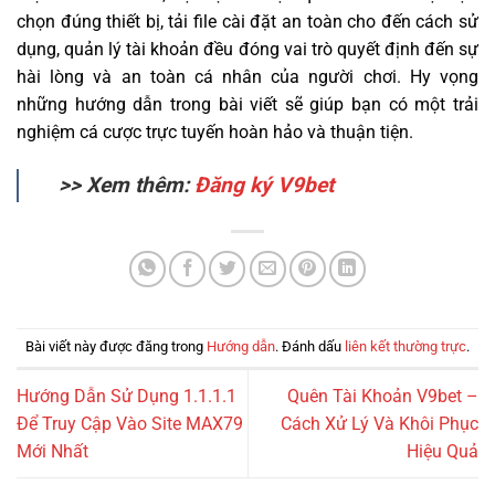
chọn đúng thiết bị, tải file cài đặt an toàn cho đến cách sử
dụng, quản lý tài khoản đều đóng vai trò quyết định đến sự
hài lòng và an toàn cá nhân của người chơi. Hy vọng
những hướng dẫn trong bài viết sẽ giúp bạn có một trải
nghiệm cá cược trực tuyến hoàn hảo và thuận tiện.
>> Xem thêm:
Đăng ký V9bet
Bài viết này được đăng trong
Hướng dẫn
. Đánh dấu
liên kết thường trực
.
Hướng Dẫn Sử Dụng 1.1.1.1
Quên Tài Khoản V9bet –
Để Truy Cập Vào Site MAX79
Cách Xử Lý Và Khôi Phục
Mới Nhất
Hiệu Quả