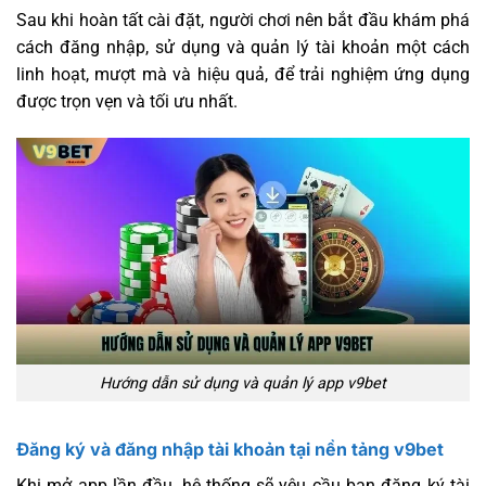
Sau khi hoàn tất cài đặt, người chơi nên bắt đầu khám phá
cách đăng nhập, sử dụng và quản lý tài khoản một cách
linh hoạt, mượt mà và hiệu quả, để trải nghiệm ứng dụng
được trọn vẹn và tối ưu nhất.
Hướng dẫn sử dụng và quản lý app v9bet
Đăng ký và đăng nhập tài khoản tại nền tảng v9bet
Khi mở app lần đầu, hệ thống sẽ yêu cầu bạn đăng ký tài