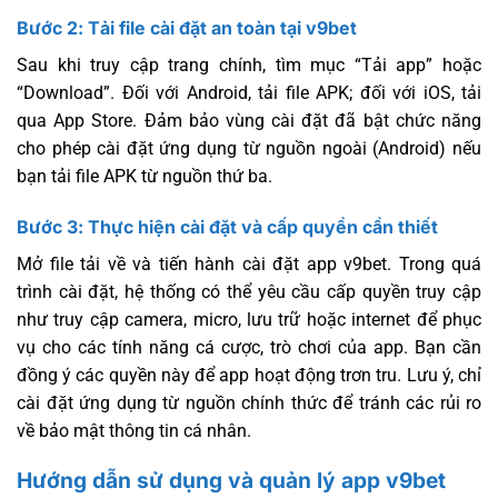
Bước 2: Tải file cài đặt an toàn tại v9bet
Sau khi truy cập trang chính, tìm mục “Tải app” hoặc
“Download”. Đối với Android, tải file APK; đối với iOS, tải
qua App Store. Đảm bảo vùng cài đặt đã bật chức năng
cho phép cài đặt ứng dụng từ nguồn ngoài (Android) nếu
bạn tải file APK từ nguồn thứ ba.
Bước 3: Thực hiện cài đặt và cấp quyền cần thiết
Mở file tải về và tiến hành cài đặt app v9bet. Trong quá
trình cài đặt, hệ thống có thể yêu cầu cấp quyền truy cập
như truy cập camera, micro, lưu trữ hoặc internet để phục
vụ cho các tính năng cá cược, trò chơi của app. Bạn cần
đồng ý các quyền này để app hoạt động trơn tru. Lưu ý, chỉ
cài đặt ứng dụng từ nguồn chính thức để tránh các rủi ro
về bảo mật thông tin cá nhân.
Hướng dẫn sử dụng và quản lý app v9bet